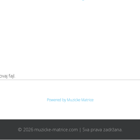
vaj fajl.
Powered by Muzicke Matrice
© 2026 muzicke-matrice.com | Sva prava zadržana.