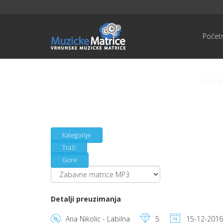
Počet
Konta
Kategorije
Traži
Gore
Detalji preuzimanja
Ana Nikolic - Labilna
5
15-12-2016