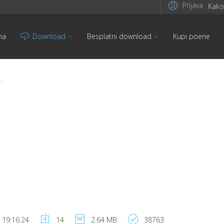
Prijava
Kako 
na
Download
Besplatni download
Kupi poene
kt
 19:16:24
14
2.64 MB
38763