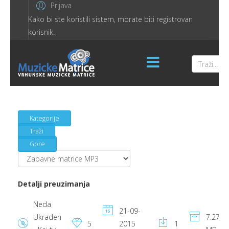
Prijava
Kako bi ste koristili sistem, morate biti registrovan
korisnik.
Kategorije
Traži
Gore
Detalji preuzimanja
Neda
21-09-
Ukraden
7.27
5
2015
1