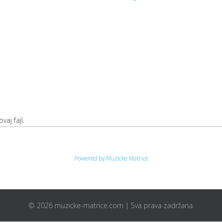
vaj fajl.
Powered by Muzicke Matrice
© 2026 muzicke-matrice.com | Sva prava zadržana.