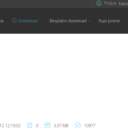
Prijava
Kako 
na
Download
Besplatni download
Kupi poene
kt
12 12:19:02
0
3.07 MB
10977