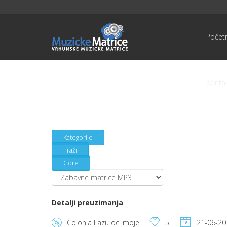
Počet
Konta
Kategorije
Traži
Gore
Detalji preuzimanja
Colonia Lazu oci moje
5
21-06-20