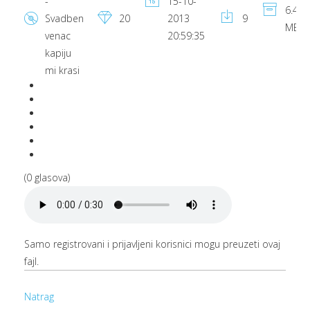
-
15-10-
6.46
Svadben
20
2013
9
MB
venac
20:59:35
kapiju
mi krasi
(0 glasova)
Samo registrovani i prijavljeni korisnici mogu preuzeti ovaj
fajl.
Natrag