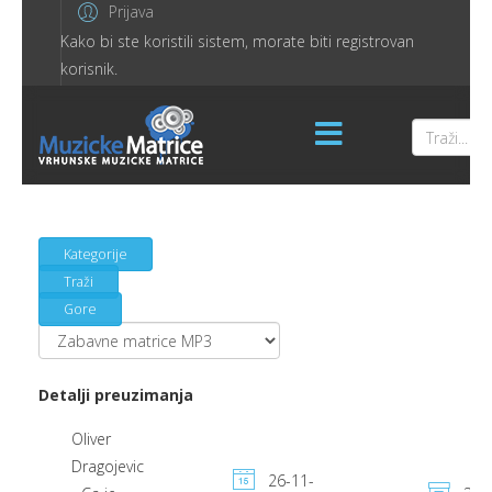
Prijava
Kako bi ste koristili sistem, morate biti registrovan
korisnik.
Kategorije
Traži
Gore
Detalji preuzimanja
Oliver
Dragojevic
26-11-