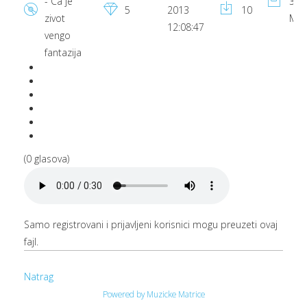
- Ca je
3.5
5
2013
10
zivot
MB
12:08:47
vengo
fantazija
(0 glasova)
Samo registrovani i prijavljeni korisnici mogu preuzeti ovaj
fajl.
Natrag
Powered by Muzicke Matrice