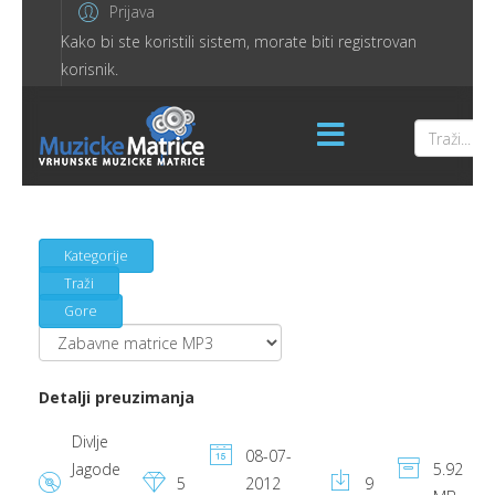
Prijava
Kako bi ste koristili sistem, morate biti registrovan
korisnik.
Kategorije
Traži
Gore
Detalji preuzimanja
Divlje
08-07-
Jagode
5.92
5
2012
9