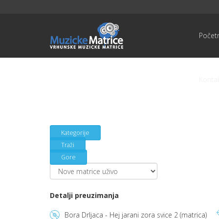
Počet
Konta
Kategorije
Traži
Gore
Detalji preuzimanja
Bora Drljaca - Hej jarani zora svice 2 (matrica)