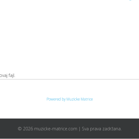
vaj fajl.
Powered by Muzicke Matrice
© 2026 muzicke-matrice.com | Sva prava zadržana.