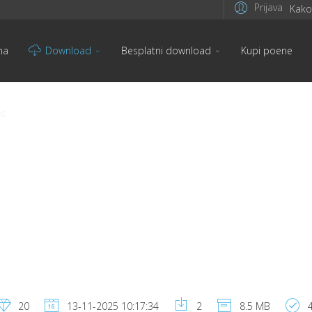
Prijava
Kako 
na
Download
Besplatni download
Kupi poene
kt
20
13-11-2025 10:17:34
2
8.5 MB