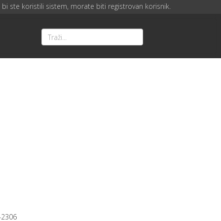
bi ste koristili sistem, morate biti registrovan korisnik.
42306