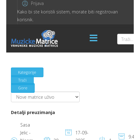
Prijava
Kako bi ste koristili sistem, morate biti registrovan
korisnik.
Kategorije
Traži
Gore
Detalji preuzimanja
Sasa
Jelic -
17-09-
9.42