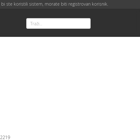
bi ste koristili sistem, morate biti registrovan korisnik.
2219