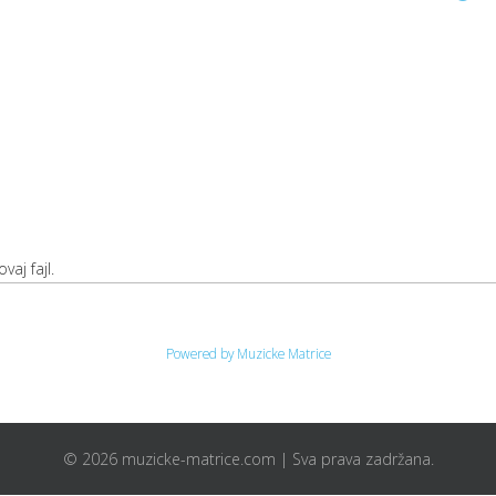
vaj fajl.
Powered by Muzicke Matrice
© 2026 muzicke-matrice.com | Sva prava zadržana.