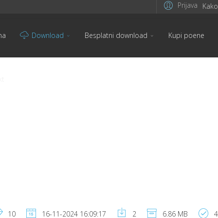
Prijava
Kako 
na
Download
Besplatni download
Kupi poene
kt
10
16-11-2024 16:09:17
2
6.86 MB
4