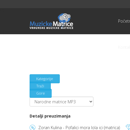
Počet
Konta
Kategorije
Traži
Gore
Detalji preuzimanja
Zoran Kulina - Pofalici mora lola ici (matrica)