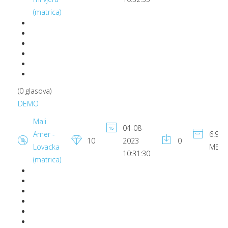
(matrica)
(0 glasova)
DEMO
Mali
04-08-
Amer -
6.96
10
2023
0
Lovacka
MB
10:31:30
(matrica)