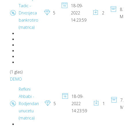
Tadic -
18-09-
8.73
Drvosjeca
5
2022
2
MB
bankrotiro
14:23:59
(matrica)
(1 glas)
DEMO
Refkini
Ahbabi -
18-09-
7.14
Rodjendan
5
2022
1
MB
unucetu
14:23:59
(matrica)