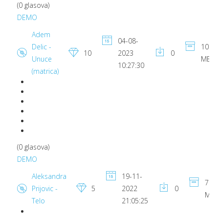
(0 glasova)
DEMO
Adem
04-08-
Delic -
10.68
10
2023
0
Unuce
MB
10:27:30
(matrica)
(0 glasova)
DEMO
Aleksandra
19-11-
7.56
Prijovic -
5
2022
0
MB
Telo
21:05:25