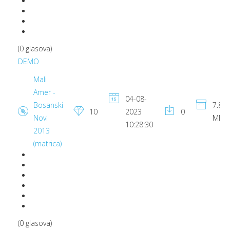
(0 glasova)
DEMO
Mali
Amer -
04-08-
Bosanski
7.89
10
2023
0
Novi
MB
10:28:30
2013
(matrica)
(0 glasova)