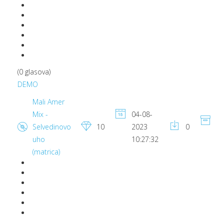
(0 glasova)
DEMO
Mali Amer
Mix -
04-08-
14
Selvedinovo
10
2023
0
M
uho
10:27:32
(matrica)