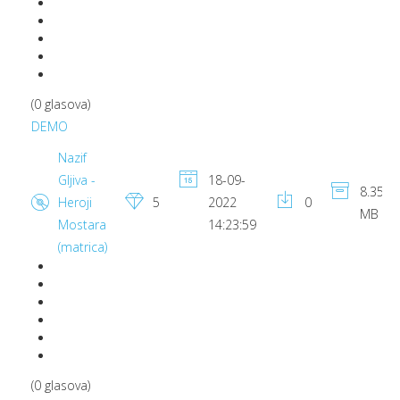
(0 glasova)
DEMO
Nazif
Gljiva -
18-09-
8.35
Heroji
5
2022
0
MB
Mostara
14:23:59
(matrica)
(0 glasova)