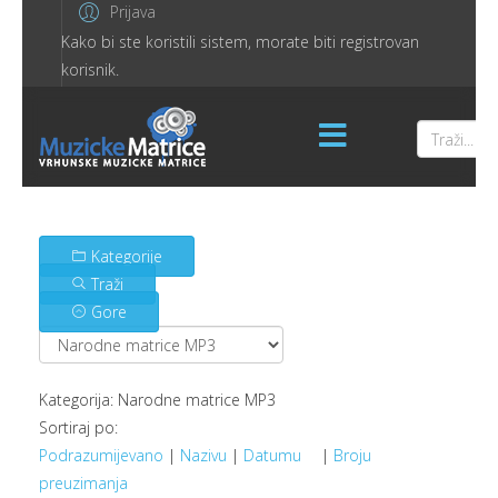
Prijava
Kako bi ste koristili sistem, morate biti registrovan
korisnik.
Kategorije
Traži
Gore
Kategorija: Narodne matrice MP3
Sortiraj po:
Podrazumijevano
|
Nazivu
|
Datumu
|
Broju
preuzimanja