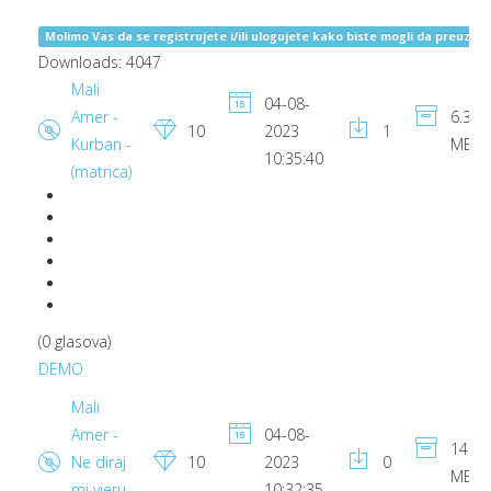
Molimo Vas da se registrujete i/ili ulogujete kako biste mogli da preuzima
Downloads: 4047
Mali
04-08-
Amer -
6.32
10
2023
1
Kurban -
MB
10:35:40
(matrica)
(0 glasova)
DEMO
Mali
Amer -
04-08-
14.25
Ne diraj
10
2023
0
MB
mi vjeru
10:32:35