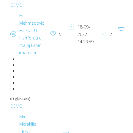
DEMO
Halil
Mehmedovic
18-09-
Halko - U
7.
5
2022
2
Hartfordu u
M
14:23:59
maloj kafani
(matrica)
(0 glasova)
DEMO
Mix
Meraklije
- Reci