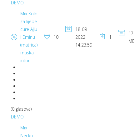
DEMO
Mix Kolo
za lijepe
cure Ajlu
18-09-
17.66
i Eminu
10
2022
1
MB
(matrica)
14:23:59
muska
inton
(0 glasova)
DEMO
Mix
Necko i