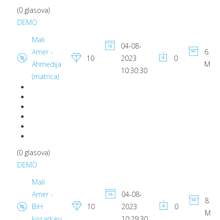
(0 glasova)
DEMO
Mali
04-08-
Amer -
6.82
10
2023
0
Ahmedija
MB
10:30:30
(matrica)
(0 glasova)
DEMO
Mali
Amer -
04-08-
8.63
BiH
10
2023
0
MB
kosarkasi
10:29:30