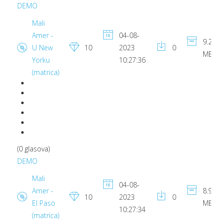
DEMO
Mali
Amer -
04-08-
9.25
U New
10
2023
0
MB
Yorku
10:27:36
(matrica)
(0 glasova)
DEMO
Mali
04-08-
Amer -
8.91
10
2023
0
El Paso
MB
10:27:34
(matrica)