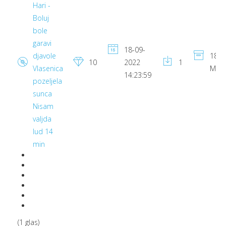
Hari -
Boluj
bole
garavi
18-09-
djavole
18.1
10
2022
1
Vlasenica
MB
14:23:59
pozeljela
sunca
Nisam
valjda
lud 14
min
(1 glas)