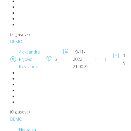
(2 glasova)
DEMO
Aleksandra
19-11-
9.06
Prijovic -
5
2022
1
MB
Klizav pod
21:00:25
(0 glasova)
DEMO
Nemanja