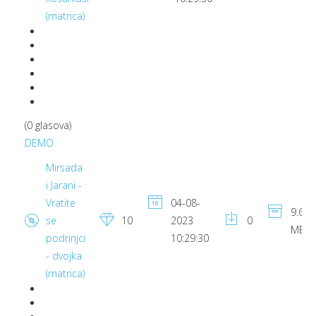
(matrica)
(0 glasova)
DEMO
Mirsada
i Jarani -
Vratite
04-08-
9.67
se
10
2023
0
MB
podrinjci
10:29:30
- dvojka
(matrica)